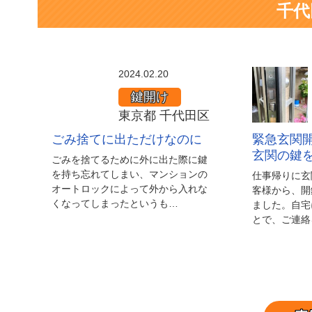
千代
ご
2024.02.20
み
鍵開け
捨
東京都 千代田区
て
ごみ捨てに出ただけなのに
緊急玄関
に
玄関の鍵
ごみを捨てるために外に出た際に鍵
出
を持ち忘れてしまい、マンションの
仕事帰りに玄
た
オートロックによって外から入れな
客様から、開
くなってしまったというも…
ました。自宅
だ
とで、ご連絡
け
な
の
に