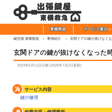
東横救急
サービス案内
鍵交換 東横救急
事例紹介
玄関ドアの鍵が抜けなくな
玄関ドアの鍵が抜けなくなった
2023年5月11日
公開 (
2026年7月2日
更新)
サービス内容
鍵の修理