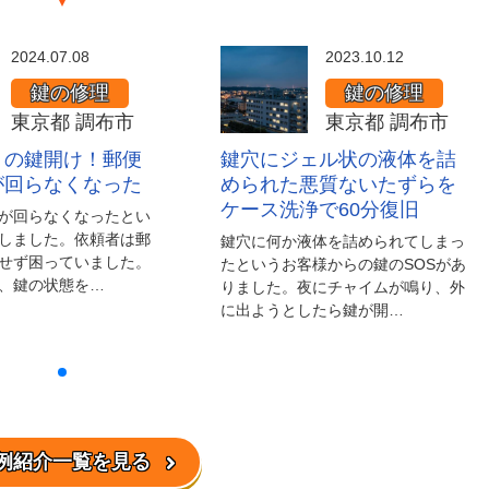
2024.07.08
2023.10.12
鍵の修理
鍵の修理
東京都 調布市
東京都 調布市
トの鍵開け！郵便
鍵穴にジェル状の液体を詰
が回らなくなった
められた悪質ないたずらを
ケース洗浄で60分復旧
が回らなくなったとい
しました。依頼者は郵
鍵穴に何か液体を詰められてしまっ
せず困っていました。
たというお客様からの鍵のSOSがあ
、鍵の状態を…
りました。夜にチャイムが鳴り、外
に出ようとしたら鍵が開…
例紹介一覧を見る