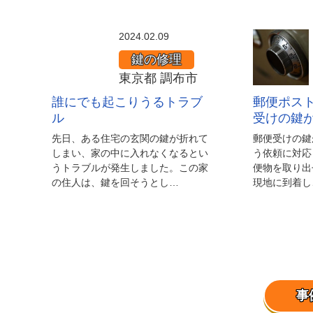
誰
2024.02.09
に
鍵の修理
で
東京都 調布市
も
誰にでも起こりうるトラブ
郵便ポス
起
ル
受けの鍵
こ
先日、ある住宅の玄関の鍵が折れて
郵便受けの鍵
り
しまい、家の中に入れなくなるとい
う依頼に対応
うトラブルが発生しました。この家
便物を取り出
う
の住人は、鍵を回そうとし…
現地に到着し
る
ト
ラ
ブ
ル
事