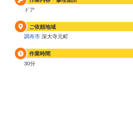
作業内容・修理箇所
ドア
ご依頼地域
調布市
深大寺元町
作業時間
30分