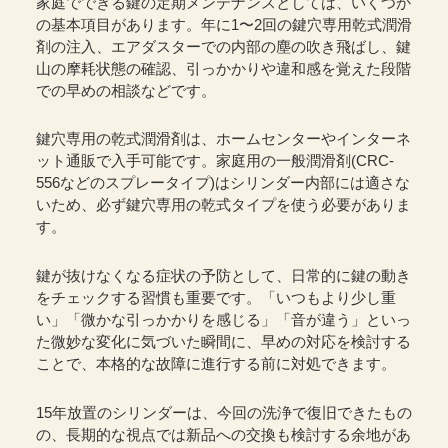
家庭でできる鍵の定期メンテナンスとしては、いくつか
の基本項目があります。年に1〜2回の鍵穴専用乾式潤滑
剤の注入、エアダスターでの内部の塵の吹き飛ばし、鍵
山の摩耗状態の確認、引っかかりや違和感を覚えた段階
での早めの相談などです。
鍵穴専用の乾式潤滑剤は、ホームセンターやインターネ
ット通販で入手可能です。家庭用の一般潤滑剤(CRC-
556などのスプレータイプ)はシリンダー内部には適さな
いため、必ず鍵穴専用の乾式タイプを使う必要がありま
す。
鍵が抜けなくなる症状の予防として、日常的に鍵の動き
をチェックする習慣も重要です。「いつもより少し重
い」「微かな引っかかりを感じる」「音が違う」といっ
た微妙な変化に気づいた瞬間に、早めの対応を検討する
ことで、本格的な故障に進行する前に対処できます。
15年放置のシリンダーは、今回の洗浄で復旧できたもの
の、長期的な視点では新品への交換も検討する余地があ