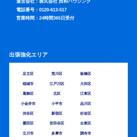
運営会社：株式会社 西和ハウジング
電話番号：
0120-613-517
営業時間：24時間365日受付
出張強化エリア
足立区
荒川区
板橋区
稲城市
江戸川区
大田区
葛飾区
北区
江東区
小金井市
小平市
品川区
渋谷区
新宿区
杉並区
墨田区
世田谷区
台東区
立川市
多摩市
調布市