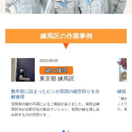
練馬区の作業事例
2023.06.04
鍵の修理
東京都 練馬区
数年前に詰まったピンが原因の鍵空回りを分
鍵抜き
解修理
「鍵が抜
ことで、
玄関扉の鍵の不調によるご相談がありました。場所は練
た。鍵は
馬区光が丘駅付近の集合マンション。玄関の鍵を挿し込
み回すものの空回りす…