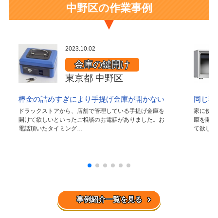
中野区の作業事例
2023.10.02
金庫の鍵開け
東京都 中野区
棒金の詰めすぎにより手提げ金庫が開かない
同じ種
ドラックストアから、店舗で管理している手提げ金庫を
家に使わ
開けて欲しいといったご相談のお電話がありました。お
庫を開け
電話頂いたタイミング…
て欲しい
事例紹介一覧を見る