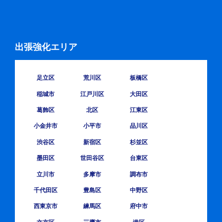
出張強化エリア
足立区
荒川区
板橋区
稲城市
江戸川区
大田区
葛飾区
北区
江東区
小金井市
小平市
品川区
渋谷区
新宿区
杉並区
墨田区
世田谷区
台東区
立川市
多摩市
調布市
千代田区
豊島区
中野区
西東京市
練馬区
府中市