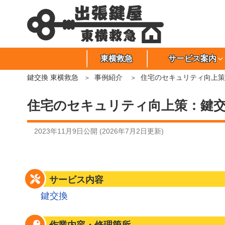
東横救急
サービス案内
鍵交換 東横救急
事例紹介
住宅のセキュリティ向上策
住宅のセキュリティ向上策：鍵
2023年11月9日
公開 (
2026年7月2日
更新)
サービス内容
鍵交換