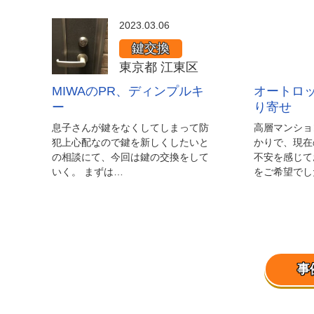
2023.03.06
オ
ー
鍵交換
ト
東京都 江東区
ロ
MIWAのPR、ディンプルキ
オートロ
ッ
ー
り寄せ
ク
息子さんが鍵をなくしてしまって防
高層マンショ
対
犯上心配なので鍵を新しくしたいと
かりで、現在
の相談にて、今回は鍵の交換をして
不安を感じて
応
いく。 まずは…
をご希望でし
鍵
の
お
取
り
事
寄
せ