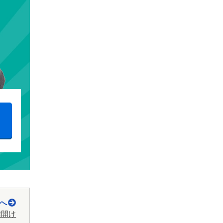
へ
鍵開け