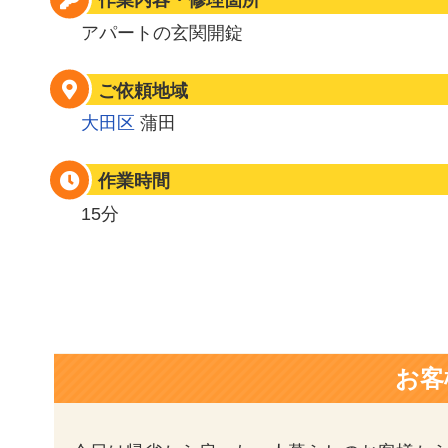
作業内容・修理箇所
アパートの玄関開錠
ご依頼地域
大田区
蒲田
作業時間
15分
お客