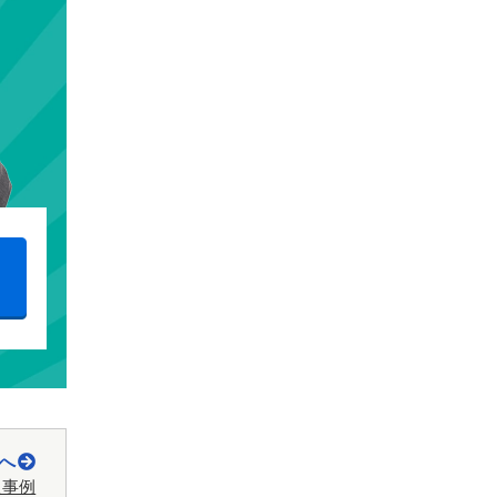
へ
た事例