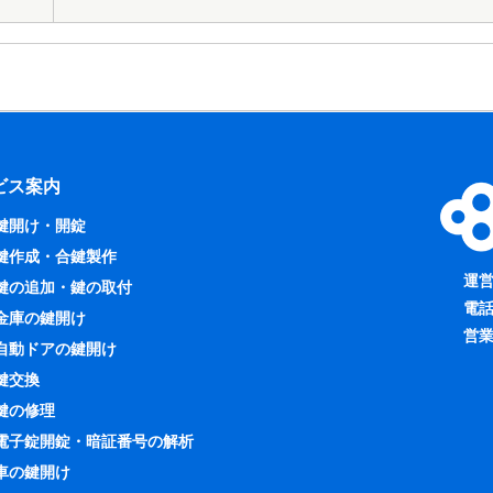
ビス案内
鍵開け・開錠
鍵作成・合鍵製作
運
鍵の追加・鍵の取付
電
金庫の鍵開け
営業
自動ドアの鍵開け
鍵交換
鍵の修理
電子錠開錠・暗証番号の解析
車の鍵開け