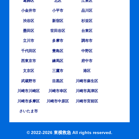
葛飾区
北区
江東区
小金井市
小平市
品川区
渋谷区
新宿区
杉並区
墨田区
世田谷区
台東区
立川市
多摩市
調布市
千代田区
豊島区
中野区
西東京市
練馬区
府中市
文京区
三鷹市
港区
武蔵野市
目黒区
川崎市麻生区
川崎市川崎区
川崎市幸区
川崎市高津区
川崎市多摩区
川崎市中原区
川崎市宮前区
さいたま市
© 2022-2026 東横救急 All rights reserved.