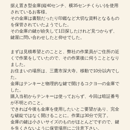
据え置き型金庫(縦40センチ、横35センチくらい)を使用
されているお客様。
その金庫は書類だったり印鑑など大切な資料となるもの
を保管されていたようでした。
その金庫の鍵が紛失して1日探したけれど見つからず、
鍵屋に問い合わせしたと仰せでした。
まずは見積希望とのことと、弊社の作業員がご住所の近
くで作業をしていたので、その作業後に伺うこととなり
ました。
お住まいの場所は、三鷹市深大寺。移動で10分以内でし
た。
金庫はテンキーと物理的な鍵で開けるコクヨ―の金庫で
した。
購入当初からテンキーは使っておらず、今回は暗証番号
が不明とのこと。
できれば今後も金庫を使用したいとご要望があり、完全
な破錠ではなく開けることに。作業は30分で完了。
金庫の鍵は小さいサイズのものがほとんどですので、鍵
を失くさないように保管場所にご注意下さい。