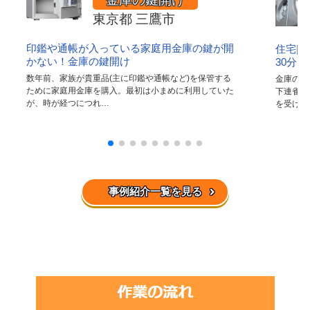
東京都 三鷹市
印鑑や通帳が入っている家庭用金庫の鍵が開
住宅|
かない！金庫の鍵開け
30分
数年前、家族が貴重品(主に印鑑や通帳など)を保管する
金庫の鍵
ために家庭用金庫を購入。最初は小まめに利用していた
下連雀の
が、時が経つにつれ…
を受け、
事例紹介一覧を見る