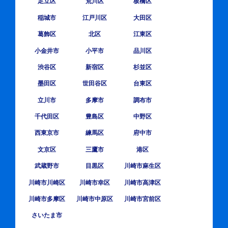
足立区
荒川区
板橋区
稲城市
江戸川区
大田区
葛飾区
北区
江東区
小金井市
小平市
品川区
渋谷区
新宿区
杉並区
墨田区
世田谷区
台東区
立川市
多摩市
調布市
千代田区
豊島区
中野区
西東京市
練馬区
府中市
文京区
三鷹市
港区
武蔵野市
目黒区
川崎市麻生区
川崎市川崎区
川崎市幸区
川崎市高津区
川崎市多摩区
川崎市中原区
川崎市宮前区
さいたま市