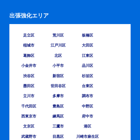
出張強化エリア
足立区
荒川区
板橋区
稲城市
江戸川区
大田区
葛飾区
北区
江東区
小金井市
小平市
品川区
渋谷区
新宿区
杉並区
墨田区
世田谷区
台東区
立川市
多摩市
調布市
千代田区
豊島区
中野区
西東京市
練馬区
府中市
文京区
三鷹市
港区
武蔵野市
目黒区
川崎市麻生区