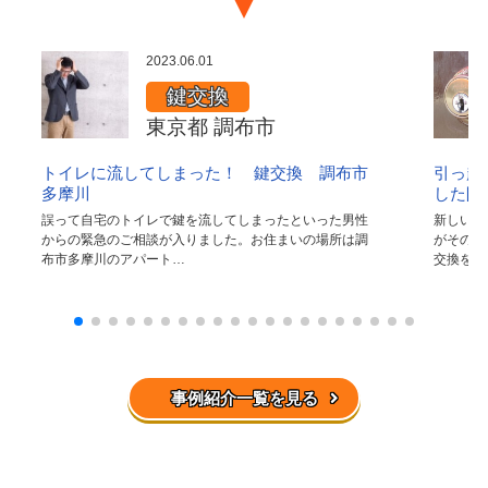
2023.06.01
鍵交換
東京都 調布市
トイレに流してしまった！ 鍵交換 調布市
引っ越
多摩川
した防
誤って自宅のトイレで鍵を流してしまったといった男性
新しい家
からの緊急のご相談が入りました。お住まいの場所は調
がそのま
布市多摩川のアパート…
交換を依
事例紹介一覧を見る