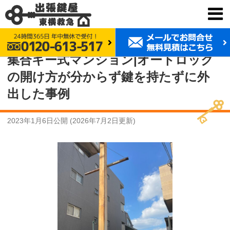
鍵交換 東横救急
事例紹介
集合キー式マンション|オートロックの開け方が分からず鍵を持たずに外出した事例
集合キー式マンション|オートロック
の開け方が分からず鍵を持たずに外
出した事例
2023年1月6日
公開 (
2026年7月2日
更新)