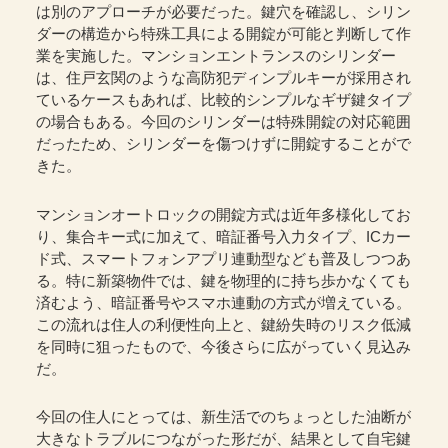
は別のアプローチが必要だった。鍵穴を確認し、シリン
ダーの構造から特殊工具による開錠が可能と判断して作
業を実施した。マンションエントランスのシリンダー
は、住戸玄関のような高防犯ディンプルキーが採用され
ているケースもあれば、比較的シンプルなギザ鍵タイプ
の場合もある。今回のシリンダーは特殊開錠の対応範囲
だったため、シリンダーを傷つけずに開錠することがで
きた。
マンションオートロックの開錠方式は近年多様化してお
り、集合キー式に加えて、暗証番号入力タイプ、ICカー
ド式、スマートフォンアプリ連動型なども普及しつつあ
る。特に新築物件では、鍵を物理的に持ち歩かなくても
済むよう、暗証番号やスマホ連動の方式が増えている。
この流れは住人の利便性向上と、鍵紛失時のリスク低減
を同時に狙ったもので、今後さらに広がっていく見込み
だ。
今回の住人にとっては、新生活でのちょっとした油断が
大きなトラブルにつながった形だが、結果として自宅鍵