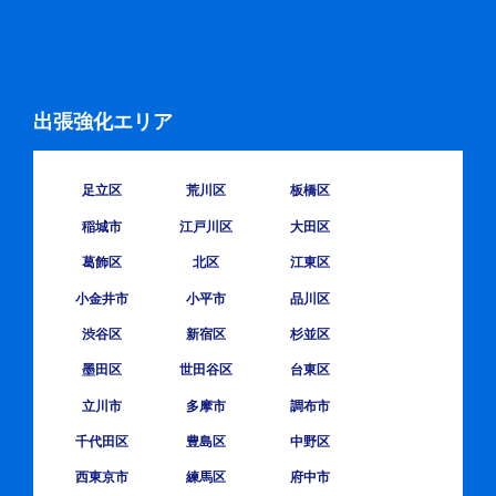
出張強化エリア
足立区
荒川区
板橋区
稲城市
江戸川区
大田区
葛飾区
北区
江東区
小金井市
小平市
品川区
渋谷区
新宿区
杉並区
墨田区
世田谷区
台東区
立川市
多摩市
調布市
千代田区
豊島区
中野区
西東京市
練馬区
府中市