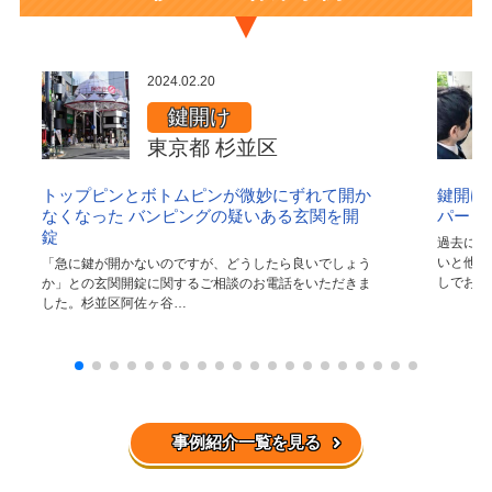
2024.02.20
鍵開け
東京都 杉並区
トップピンとボトムピンが微妙にずれて開か
鍵開け
なくなった バンピングの疑いある玄関を開
パート
錠
過去に防
いと他社
「急に鍵が開かないのですが、どうしたら良いでしょう
しでお住
か」との玄関開錠に関するご相談のお電話をいただきま
した。杉並区阿佐ヶ谷…
事例紹介一覧を見る