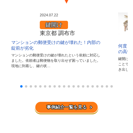
マ
2024.07.22
ン
鍵開け
シ
東京都 調布市
ョ
ン
マンションの郵便受けの鍵が壊れた！内部の
何度も
の
錠前が劣化
の高い
郵
マンションの郵便受けの鍵が壊れたという依頼に対応し
鍵開けに
便
ました。依頼者は郵便物を取り出せず困っていました。
ことで、
現地に到着し、鍵の状…
受
き出し(
け
の
鍵
が
壊
れ
事例紹介一覧を見る
た
！
内
部