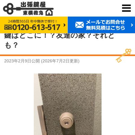
鍵交換 東横救急
事例紹介
鍵はどこに！？友達の家？それとも？
鍵はどこに！？友達の家？それと
も？
2023年2月9日
公開 (
2026年7月2日
更新)