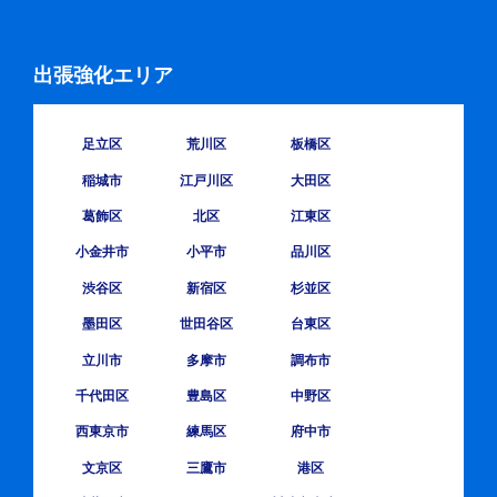
出張強化エリア
足立区
荒川区
板橋区
稲城市
江戸川区
大田区
葛飾区
北区
江東区
小金井市
小平市
品川区
渋谷区
新宿区
杉並区
墨田区
世田谷区
台東区
立川市
多摩市
調布市
千代田区
豊島区
中野区
西東京市
練馬区
府中市
文京区
三鷹市
港区