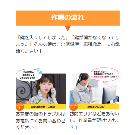
の
錠
前
が
劣
化