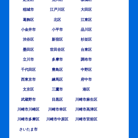
稲城市
江戸川区
大田区
葛飾区
北区
江東区
小金井市
小平市
品川区
渋谷区
新宿区
杉並区
墨田区
世田谷区
台東区
立川市
多摩市
調布市
千代田区
豊島区
中野区
西東京市
練馬区
府中市
文京区
三鷹市
港区
武蔵野市
目黒区
川崎市麻生区
川崎市川崎区
川崎市幸区
川崎市高津区
川崎市多摩区
川崎市中原区
川崎市宮前区
さいたま市