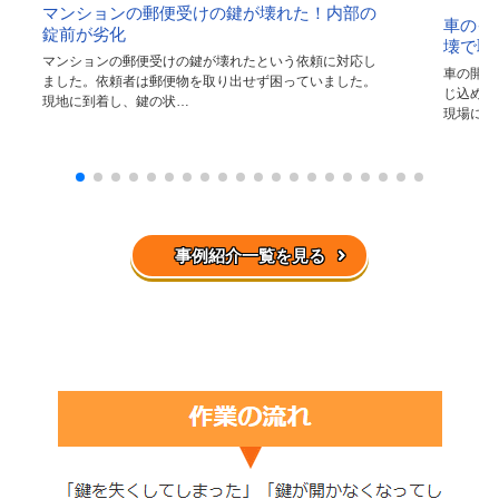
ン
マンションの郵便受けの鍵が壊れた！内部の
車のイ
の
錠前が劣化
壊で取
郵
マンションの郵便受けの鍵が壊れたという依頼に対応し
車の開錠
便
ました。依頼者は郵便物を取り出せず困っていました。
じ込めて
現地に到着し、鍵の状…
受
現場に到
け
の
鍵
が
壊
れ
事例紹介一覧を見る
た
！
内
部
の
錠
前
が
劣