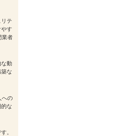
ュリテ
けやす
門業者
的な動
構築な
人への
期的な
です。