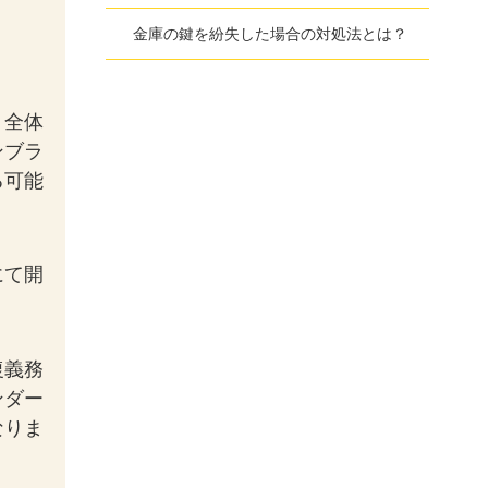
金庫の鍵を紛失した場合の対処法とは？
、全体
ンブラ
る可能
にて開
復義務
ンダー
なりま