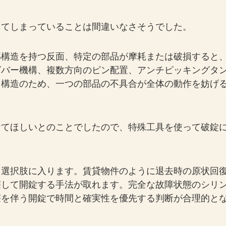
きてしまっていることは間違いなさそうでした。
部構造を持つ反面、特定の部品が摩耗または破損すると
グバー機構、複数方向のピン配置、アンチピッキングタ
る構造のため、一つの部品の不具合が全体の動作を妨げ
けてほしいとのことでしたので、特殊工具を使って破錠
も選択肢に入ります。賃貸物件のように退去時の原状回
壊して開錠する手法が取れます。完全な故障状態のシリ
壊を伴う開錠で時間と確実性を優先する判断が合理的と