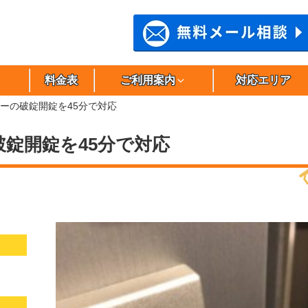
料金表
ご利用案内
対応エリア
ーの破錠開錠を45分で対応
錠開錠を45分で対応