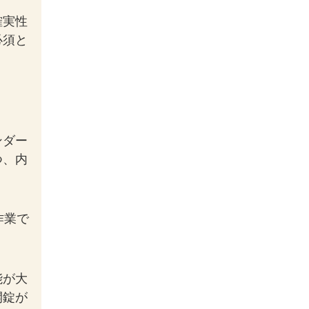
確実性
必須と
ンダー
つ、内
作業で
能が大
開錠が