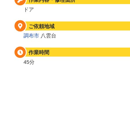
作業内容・修理箇所
ドア
ご依頼地域
調布市
八雲台
作業時間
45分