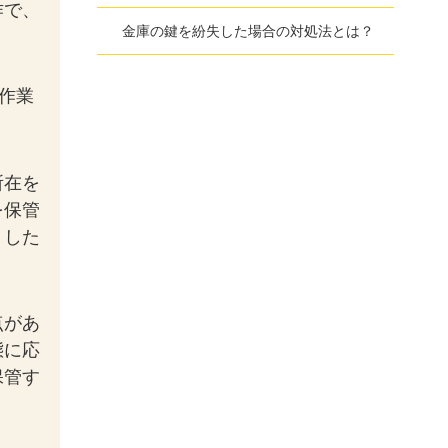
作で、
金庫の鍵を紛失した場合の対処法とは？
作業
所在を
を保管
うした
点があ
態に応
保管す