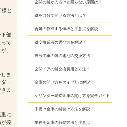
玄関の鍵が入るけど回らない原因は？
客様と
鍵を自分で開ける方法とは？
合鍵の作成する値段と注意点を解説
ー下部
なって
鍵交換業者の選び方を解説！
すが、
自分で車の鍵の電池の交換方法！
玄関ドアの鍵交換費用と方法！
チしま
ンダー
金庫の開け方をタイプ別に解説！
できま
シリンダー錠式金庫の開け方を完全ガイド
手提げ金庫の鍵開け方法を解説！
慎重に
強が控
業務用金庫の解錠方法と注意点！