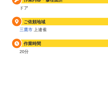
作業内容・修理箇所
ドア
ご依頼地域
三鷹市
上連雀
作業時間
20分