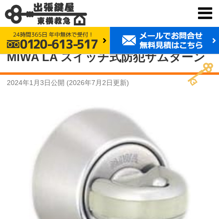
鍵交換 東横救急
事例紹介
MIWA LA スイッチ式防犯サムターン
MIWA LA スイッチ式防犯サムターン
2024年1月3日
公開 (
2026年7月2日
更新)