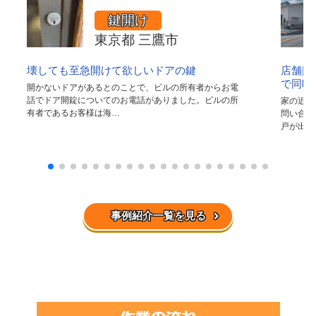
鍵開け
東京都 三鷹市
壊しても至急開けて欲しいドアの鍵
店舗|
で同時
開かないドアがあるとのことで、ビルの所有者からお電
話でドア開錠についてのお電話がありました。ビルの所
家の近く
有者であるお客様は海…
問い合わ
戸が出て
事例紹介一覧を見る