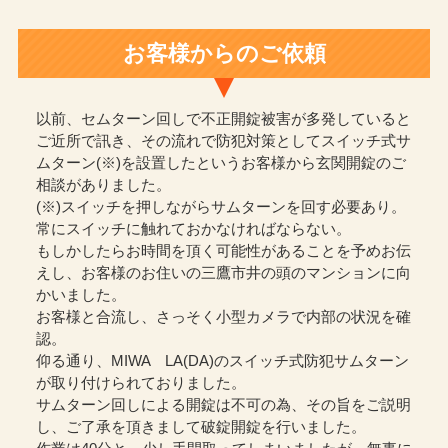
お客様からのご依頼
以前、セムターン回しで不正開錠被害が多発していると
ご近所で訊き、その流れで防犯対策としてスイッチ式サ
ムターン(※)を設置したというお客様から玄関開錠のご
相談がありました。
(※)スイッチを押しながらサムターンを回す必要あり。
常にスイッチに触れておかなければならない。
もしかしたらお時間を頂く可能性があることを予めお伝
えし、お客様のお住いの三鷹市井の頭のマンションに向
かいました。
お客様と合流し、さっそく小型カメラで内部の状況を確
認。
仰る通り、MIWA LA(DA)のスイッチ式防犯サムターン
が取り付けられておりました。
サムターン回しによる開錠は不可の為、その旨をご説明
し、ご了承を頂きまして破錠開錠を行いました。