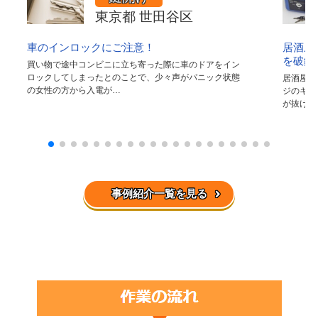
東京都 世田谷区
車のインロックにご注意！
居酒屋
を破錠
買い物で途中コンビニに立ち寄った際に車のドアをイン
ロックしてしまったとのことで、少々声がパニック状態
居酒屋の
の女性の方から入電が…
ジのキャ
が抜けな
事例紹介一覧を見る