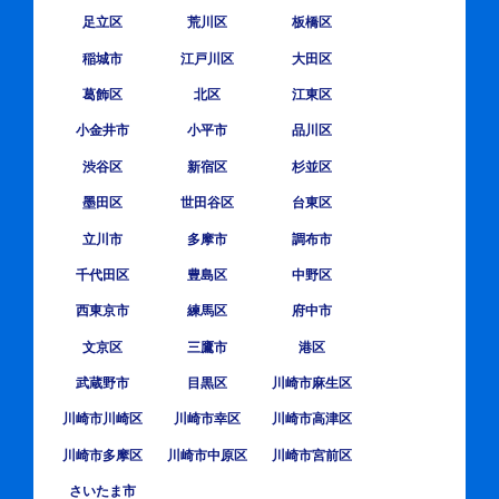
足立区
荒川区
板橋区
稲城市
江戸川区
大田区
葛飾区
北区
江東区
小金井市
小平市
品川区
渋谷区
新宿区
杉並区
墨田区
世田谷区
台東区
立川市
多摩市
調布市
千代田区
豊島区
中野区
西東京市
練馬区
府中市
文京区
三鷹市
港区
武蔵野市
目黒区
川崎市麻生区
川崎市川崎区
川崎市幸区
川崎市高津区
川崎市多摩区
川崎市中原区
川崎市宮前区
さいたま市