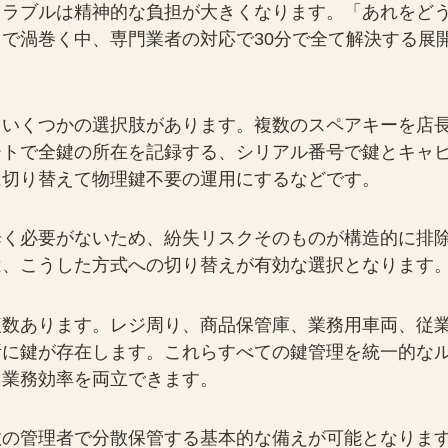
トラブルは精神的な負担が大きくなります。「あれをど
で渦巻く中、専門業者の対応で30分で全て解決する展
、いくつかの選択肢があります。複数のスペアキーを店
ートで全鍵の所在を記録する、シリアル番号で鍵とキャ
に切り替えて物理鍵不要の運用にするなどです。
歩く必要がないため、紛失リスクそのものが構造的に排
は、こうした方式への切り替えが有効な選択となります
複数あります。レジ周り、商品保管庫、業務用車両、従
所に鍵が存在します。これらすべての鍵管理を統一的な
と業務効率を両立できます。
の管理者で分散保管する基本的な備えが可能となります