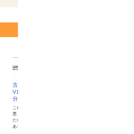
2023.09.16
20
鍵開け
東京都 世田谷区
東
古いシリンダーをGOAL
オフィス|引
V18リバーシブルキーへ30
っ掛かった机の
分でハイグレード交換
開錠
これまで使っていた鍵が突然調子が
本日の現場はまさ
悪くなり、この機会に鍵を新しくし
の「状況」と「タ
たいということで、世田谷区池尻に
しました。まず、
ある戸建てにお住まいのお…
の作業を終えたば