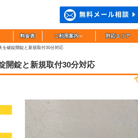
料金表
ご利用案内
対応エリア
失を破錠開錠と新規取付30分対応
錠開錠と新規取付30分対応