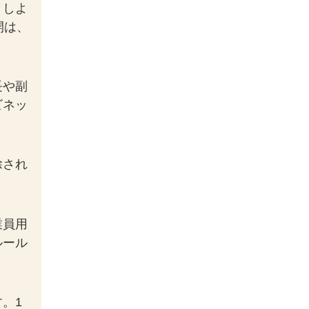
うしよ
開は、
長や副
ビネッ
除され
。
業員用
ルール
。1