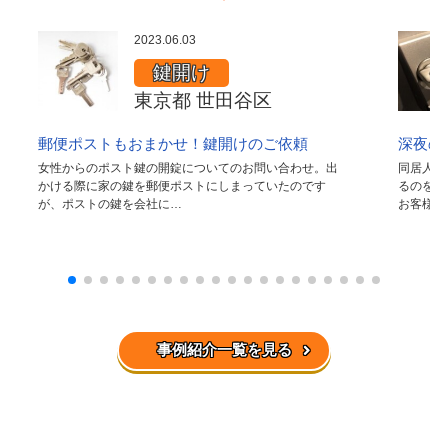
2023.06.03
鍵開け
東京都 世田谷区
郵便ポストもおまかせ！鍵開けのご依頼
深夜の
女性からのポスト鍵の開錠についてのお問い合わせ。出
同居人が
かける際に家の鍵を郵便ポストにしまっていたのです
るのを忘
が、ポストの鍵を会社に…
お客様か
事例紹介一覧を見る