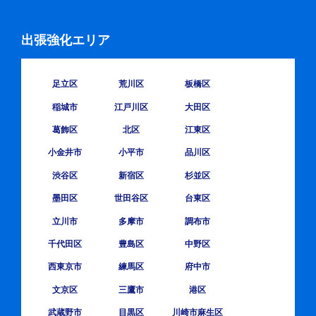
出張強化エリア
足立区
荒川区
板橋区
稲城市
江戸川区
大田区
葛飾区
北区
江東区
小金井市
小平市
品川区
渋谷区
新宿区
杉並区
墨田区
世田谷区
台東区
立川市
多摩市
調布市
千代田区
豊島区
中野区
西東京市
練馬区
府中市
文京区
三鷹市
港区
武蔵野市
目黒区
川崎市麻生区