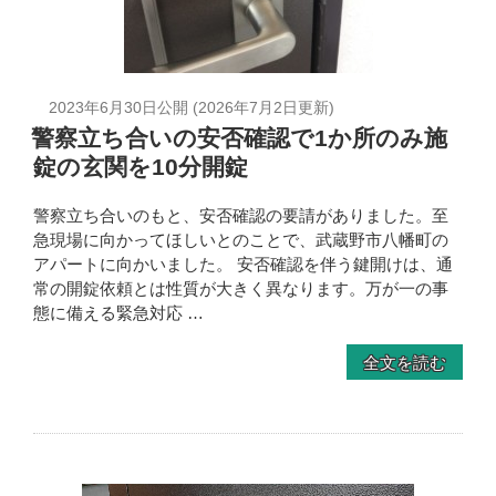
2023年6月30日
公開 (
2026年7月2日
更新)
警察立ち合いの安否確認で1か所のみ施
錠の玄関を10分開錠
警察立ち合いのもと、安否確認の要請がありました。至
急現場に向かってほしいとのことで、武蔵野市八幡町の
アパートに向かいました。 安否確認を伴う鍵開けは、通
常の開錠依頼とは性質が大きく異なります。万が一の事
態に備える緊急対応 …
全文を読む