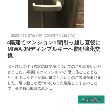
2023年6月27日
公開 (
2026年7月2日
更新)
4階建てマンション1階|引っ越し直後に
MIWA JNディンプルキーへ防犯強化交
換
引っ越しに伴う玄関の鍵交換についてのご相談をいただ
きました。4階建てのマンションで1階に住むこととな
り、セキュリティが高い鍵にしたいとのご希望がありま
した。引っ越しが近づいたらまた連絡しますとのこと
で、その時は概算のみお …
全文を読む