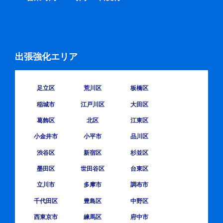
出張強化エリア
足立区
荒川区
板橋区
稲城市
江戸川区
大田区
葛飾区
北区
江東区
小金井市
小平市
品川区
渋谷区
新宿区
杉並区
墨田区
世田谷区
台東区
立川市
多摩市
調布市
千代田区
豊島区
中野区
西東京市
練馬区
府中市