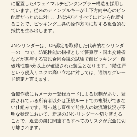
に配置した4ウェイマルチピンタンブラー構造を採用し
ています。従来のディンプルキーが上下方向中心のピン
配置だったのに対し、JNは4方向すべてにピンを配置す
ることで、ピッキング工具の操作方向に対する複合的な
抵抗を生み出します。
JNシリンダーは、CP認定を取得した代表的なシリンダ
ーの一つで、防犯性能の指標として警察庁・国土交通省
などが関与する官民合同会議の試験で耐ピッキング・耐
破壊性能5分以上が確認された製品となります。1階住戸
という侵入リスクの高い立地に対しては、適切なグレー
ド選定と言えます。
合鍵作成にもメーカー登録カードによる規制があり、登
録されている所有者以外は正規ルートでの複製ができな
い仕組みです。引っ越し直後で前住人の鍵流通状況が不
明な状況において、新規のJNシリンダーへ切り替える
ことで、過去の鍵に関連するすべてのリスクが完全に切
り離されます。