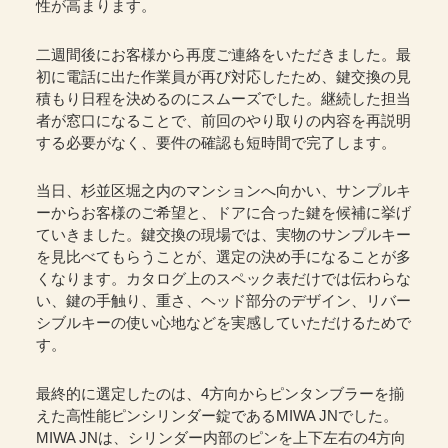
性が高まります。
二週間後にお客様から再度ご連絡をいただきました。最
初に電話に出た作業員が再び対応したため、鍵交換の見
積もり日程を決めるのにスムーズでした。継続した担当
者が窓口になることで、前回のやり取りの内容を再説明
する必要がなく、要件の確認も短時間で完了します。
当日、杉並区堀之内のマンションへ向かい、サンプルキ
ーからお客様のご希望と、ドアに合った鍵を候補に挙げ
ていきました。鍵交換の現場では、実物のサンプルキー
を見比べてもらうことが、選定の決め手になることが多
くなります。カタログ上のスペック表だけでは伝わらな
い、鍵の手触り、重さ、ヘッド部分のデザイン、リバー
シブルキーの使い心地などを実感していただけるためで
す。
最終的に選定したのは、4方向からピンタンブラーを揃
えた高性能ピンシリンダー錠であるMIWA JNでした。
MIWA JNは、シリンダー内部のピンを上下左右の4方向