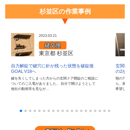
杉並区の作業事例
2023.03.21
鍵交換
東京都 杉並区
自力解錠で鍵穴に針が残った状態を破錠後
玄関MI
GOAL V18へ
の2か
鍵を失くしてしまった方からの玄関ドア開錠のご相談に
朝の7時
ついてのご入電がありました。 自分で開けようとして
ら、家で
他社の動画等を見なが…
希望して