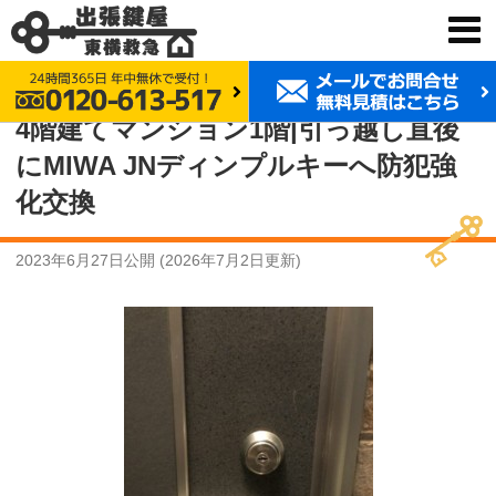
鍵交換 東横救急
事例紹介
4階建てマンション1階|引っ越し直後にMIWA JNディンプルキーへ防犯強化交換
4階建てマンション1階|引っ越し直後
にMIWA JNディンプルキーへ防犯強
化交換
2023年6月27日
公開 (
2026年7月2日
更新)