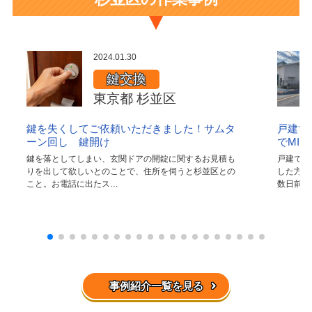
2024.01.30
鍵交換
東京都 杉並区
鍵を失くしてご依頼いただきました！サムタ
戸建て
ーン回し 鍵開け
でMI
鍵を落としてしまい、玄関ドアの開錠に関するお見積も
戸建てに
りを出して欲しいとのことで、住所を伺うと杉並区との
した方が
こと。お電話に出たス…
数日前に
事例紹介一覧を見る