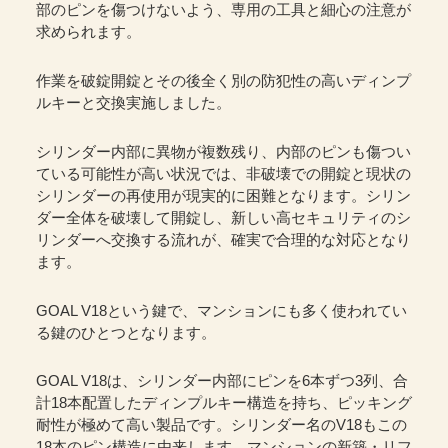
部のピンを傷つけないよう、専用の工具と細心の注意が
求められます。
作業を破錠開錠とその後全く別の防犯性の高いディンプ
ルキーと交換実施しました。
シリンダー内部に異物が複数残り、内部のピンも傷つい
ている可能性が高い状況では、非破壊での開錠と現状の
シリンダーの再使用が現実的に困難となります。シリン
ダー全体を破壊して開錠し、新しい高セキュリティのシ
リンダーへ交換する流れが、確実で合理的な対応となり
ます。
GOAL V18という鍵で、マンションにも多く使われてい
る鍵のひとつとなります。
GOAL V18は、シリンダー内部にピンを6本ずつ3列、合
計18本配置したディンプルキー構造を持ち、ピッキング
耐性が極めて高い製品です。シリンダー名のV18もこの
18本のピン構造に由来します。マンションの新築・リフ