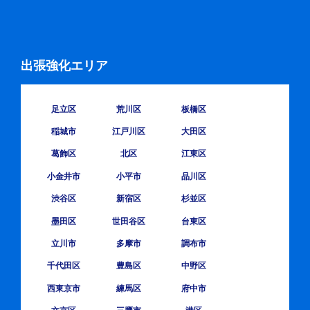
出張強化エリア
足立区
荒川区
板橋区
稲城市
江戸川区
大田区
葛飾区
北区
江東区
小金井市
小平市
品川区
渋谷区
新宿区
杉並区
墨田区
世田谷区
台東区
立川市
多摩市
調布市
千代田区
豊島区
中野区
西東京市
練馬区
府中市