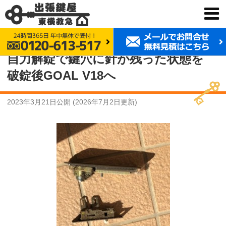
鍵交換 東横救急
事例紹介
自力解錠で鍵穴に針が残った状態を破錠後GOAL V18へ
自力解錠で鍵穴に針が残った状態を
破錠後GOAL V18へ
2023年3月21日
公開 (
2026年7月2日
更新)